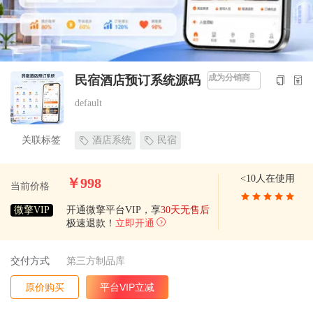
成为分销商
民宿酒店预订系统源码
default
关联标签
酒店系统
民宿
<10人在使用
￥998
当前价格
微擎VIP
开通微擎平台VIP，享
30天无售后
极速退款！
立即开通
交付方式
第三方制品库
原价购买
平台VIP立减