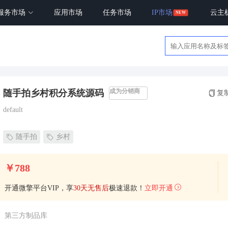
服务市场
应用市场
任务市场
IP市场
云主
成为分销商
随手拍乡村积分系统源码
复
default
随手拍
乡村
￥788
开通微擎平台VIP，享
30天无售后
极速退款！
立即开通
第三方制品库