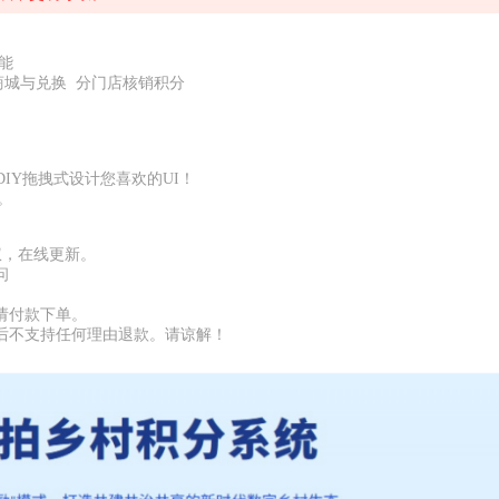
能
商城与兑换 分门店核销积分
IY拖拽式设计您喜欢的UI！
。
权，在线更新。
问
请付款下单。
后不支持任何理由退款。请谅解！