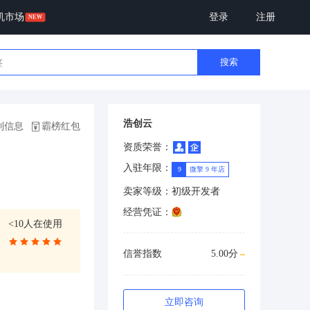
机市场
登录
注册
搜索
浩创云
制信息
霸榜红包
资质荣誉：
入驻年限：
9
微擎 9 年店
卖家等级：
初级开发者
经营凭证：
<10人在使用
信誉指数
5.00分
立即咨询