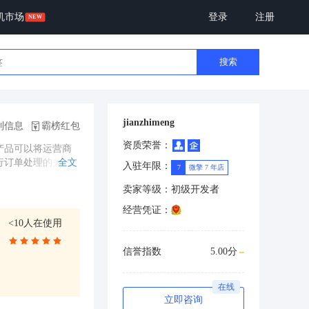
机市场
登录
注册
搜索
jianzhimeng
制信息
霸榜红包
资质荣誉：
产品可以将运营商
行订单处理的关系
全文
入驻年限：
7
微擎 7 年店
卖家等级：
初级开发者
经营凭证：
<10人在使用
信誉指数
5.00分
在线
立即咨询