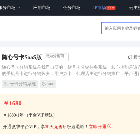
服务市场
应用市场
任务市场
IP市场
云主
成为分销商
随心号卡SaaS版
复
随心号卡分销系统是我司自研的一款号卡分销任务系统，核心功能是该
的手机号卡进行分销裂变，用户办卡，代理店主进行分销推广，平台进
逻辑，更好为号卡行业服务。
号卡分销系统
saas
￥1680
￥1680/1年
(平台VIP赠送)
开通微擎平台VIP，享
30天无售后
极速退款！
立即开通