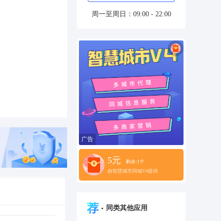
周一至周日：09:00 - 22:00
广告
5元
剩余:1个
由智慧城市同城V4提供
荐
·
同类其他应用