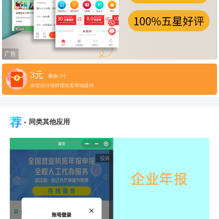
广告
3元
剩余:1个
由智信分销拼团拍卖商城提供
荐
·
同类其他应用