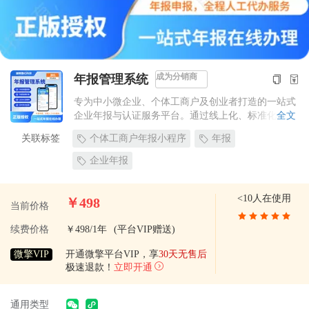
成为分销商
年报管理系统
专为中小微企业、个体工商户及创业者打造的一站式
企业年报与认证服务平台。通过线上化、标准化、专
全文
业化的服务，准确地完成年报填报、补录及相关的企
关联标签
个体工商户年报小程序
年报
业认证工作。
企业年报
<10人在使用
￥498
当前价格
续费价格
￥498/1年
(平台VIP赠送)
微擎VIP
开通微擎平台VIP，享
30天无售后
极速退款！
立即开通
通用类型