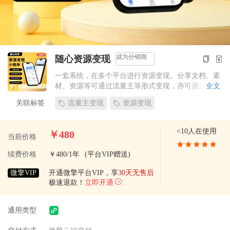
成为分销商
随心资源变现
一套系统，在多个平台进行资源变现。分享文档、素
材、资源等可通过流量主等形式变现，亦可通过会员
全文
等形式赚取收益，让工具为创作者赋能。
关联标签
流量主变现
资源变现
<10人在使用
￥480
当前价格
续费价格
￥480/1年
(平台VIP赠送)
微擎VIP
开通微擎平台VIP，享
30天无售后
极速退款！
立即开通
通用类型